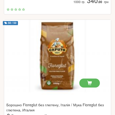
340
1000 гр.
.00
грн
50 / 50
Борошно Fioreglut без глютену, Італія / Мука Fioreglut без
глютена, Италия