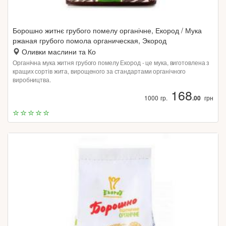
Борошно житнє грубого помелу органічне, Екород / Мука
ржаная грубого помола органическая, Экород
Оливки маслини та Ко
Органічна мука житня грубого помелу Екород - це мука, виготовлена з
кращих сортів жита, вирощеного за стандартами органічного
виробництва.
168
1000 гр.
.00
грн