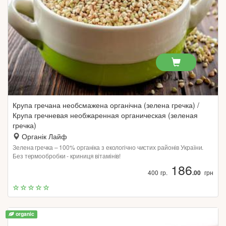
Крупа гречана необсмажена органічна (зелена гречка) /
Крупа гречневая необжаренная органическая (зеленая
гречка)
Органік Лайф
Зелена гречка – 100% органіка з екологічно чистих районів України.
Без термообробки - криниця вітамінів!
186
400 гр.
.00
грн
organic