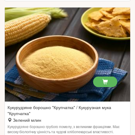
Кукурудзяне борошно "Крупчатка" / Кукурузная мука
"Крупчатка"
Зелений млин
Кукурудзяне борошно грубого помелу, з великими фракціями. Має
високу біологічну цінність та чудові хлібопекарські властивості.