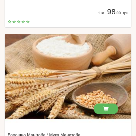
98
1 кг.
.00
грн
Борошно Манітоба / Мука Манитоба