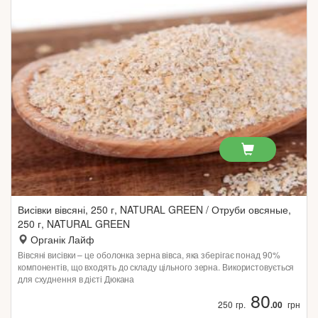
Висівки вівсяні, 250 г, NATURAL GREEN / Отруби овсяные,
250 г, NATURAL GREEN
Органік Лайф
Вівсяні висівки – це оболонка зерна вівса, яка зберігає понад 90%
компонентів, що входять до складу цільного зерна. Використовується
для схуднення в дієті Дюкана
80
250 гр.
.00
грн