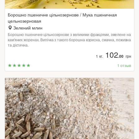
Борошно пшеничне цільнозернове / Мука пшеничная
цельнозерновая
Зелений млин
Борошно пшеничне цільнозернове з великими фракціями, змелене на
кам'яних жоренах. Випічка з такого борошна корисна, смачна, поживна
та дієтична.
102
1 кг.
.00
грн
1 отзыв