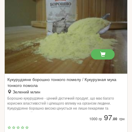
Кукурудзяне борошно тонкого помелу / Кукурузная мука
тонкого помола
Зелений млин
Борошно кукурудзяне - цінний дієтичний продукт, що має багато
корисних властивостей і цілющого впливу на організм людини.
Кукурудзяне борошно високо цінується не лише пекарями та
кулінарами, а й дієтологами, косметологами та навіть рибалками.
97
1000 гр
.00
грн