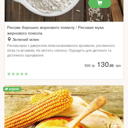
Рисове борошно жорнового помелу / Рисовая мука
жернового помола
Зелений млин
Рисова мука є джерелом легкозасвоюваного крохмалю, рослинного
білка та вітамінів. Не містить глютену. Підходить для дитячого та
дієтичного харчування.
130
500 гр
.00
грн
organic