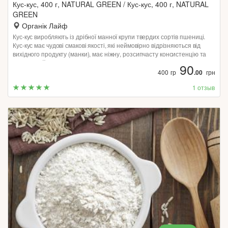
Кус-кус, 400 г, NATURAL GREEN / Кус-кус, 400 г, NATURAL
GREEN
Органік Лайф
Кус-кус виробляють із дрібної манної крупи твердих сортів пшениці.
Кус-кус має чудові смакові якості, які неймовірно відрізняються від
вихідного продукту (манки), має ніжну, розсипчасту консистенцію та
золотистий колір.
90
400 гр
.00
грн
1 отзыв