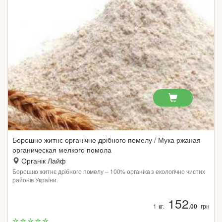
Борошно житнє органічне дрібного помелу / Мука ржаная
органическая мелкого помола
Органік Лайф
Борошно житнє дрібного помелу – 100% органіка з екологічно чистих
районів України.
152
1 кг.
.00
грн