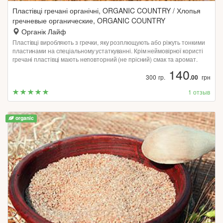
Пластівці гречані органічні, ORGANIC COUNTRY / Хлопья
гречневые органические, ORGANIC COUNTRY
Органік Лайф
Пластівці виробляють з гречки, яку розплющують або ріжуть тонкими
пластинами на спеціальному устаткуванні. Крім неймовірної користі
гречані пластівці мають неповторний (не прісний) смак та аромат.
140
300 гр.
.00
грн
1 отзыв
organic