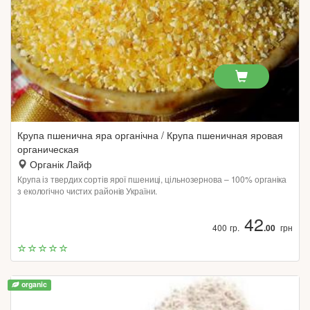
Крупа пшенична яра органічна / Крупа пшеничная яровая
органическая
Органік Лайф
Крупа із твердих сортів ярої пшениці, цільнозернова – 100% органіка
з екологічно чистих районів України.
42
400 гр.
.00
грн
organic