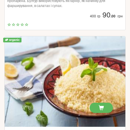
пропарена. Булгур використовують як гарнір, як начинку для
фарширування, в салатах і супах.
90
400 гр
.00
грн
organic