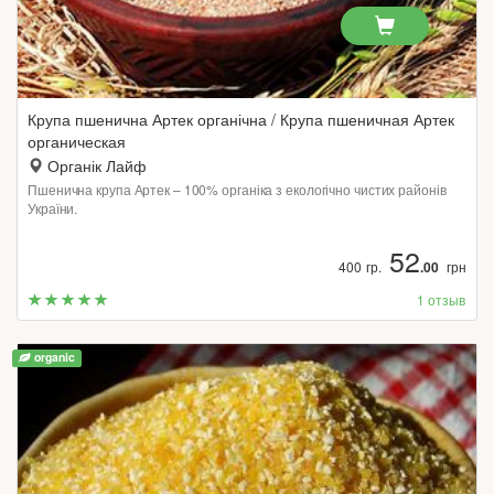
Крупа пшенична Артек органічна / Крупа пшеничная Артек
органическая
Органік Лайф
Пшенична крупа Артек – 100% органіка з екологічно чистих районів
України.
52
400 гр.
.00
грн
1 отзыв
organic