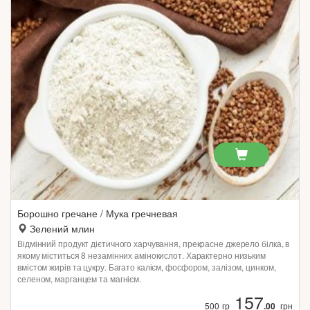
Борошно гречане / Мука гречневая
Зелений млин
Відмінний продукт дієтичного харчування, прекрасне джерело білка, в
якому міститься 8 незамінних амінокислот. Характерно низьким
вмістом жирів та цукру. Багато калієм, фосфором, залізом, цинком,
селеном, марганцем та магнієм.
157
500 гр
.00
грн