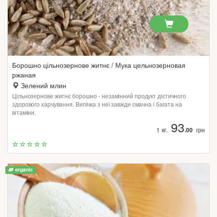
Борошно цільнозернове житнє / Мука цельнозерновая
ржаная
Зелений млин
Цільнозернове житнє борошно - незамінний продукт дієтичного
здорового харчування. Випічка з неї завжди смачна і багата на
вітаміни.
93
1 кг.
.00
грн
organic