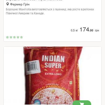
Фермер Грін
Борошно Манітоба виготовляється з пшениці, яка росте в регіонах
Північної Америки та Канади.
174
0,5 кг
.00
грн