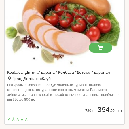
Ковбаса "Дитяча" варена / Колбаса "Детская" вареная
ГрандДелікатесКлуб
Натуральна ковбаска порадує маленьких гурманів ніжною
консистенцією та натуральним вершковим смаком. Вага може
змінюватися в залежності від розфасовки постачальника, приблизно
від 650 до 800 гр.
394
780 гр
.00
грн