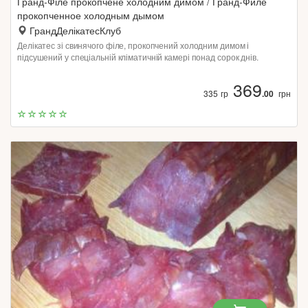
Гранд-Філе прокопчене холодним димом / Гранд-Филе
прокопченное холодным дымом
ГрандДелікатесКлуб
Делікатес зі свинячого філе, прокопчений холодним димом і
підсушений у спеціальній кліматичній камері понад сорок днів.
369
335 гр
.00
грн