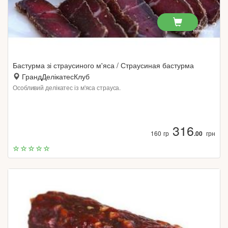
Бастурма зі страусиного м'яса / Страусиная бастурма
ГрандДелікатесКлуб
Особливий делікатес із м'яса страуса.
316
160 гр
.00
грн