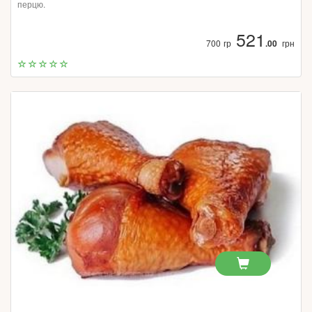
перцю.
521
700 гр
.00
грн