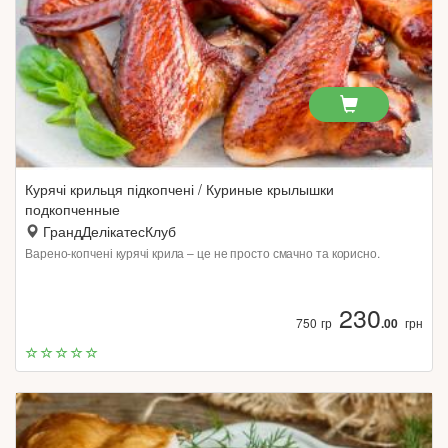
Курячі крильця підкопчені / Куриные крылышки
подкопченные
ГрандДелікатесКлуб
Варено-копчені курячі крила – це не просто смачно та корисно.
230
750 гр
.00
грн