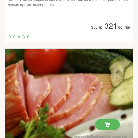
легким ароматом серпанку.
321
350 гр
.00
грн