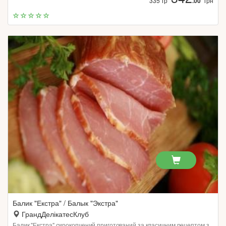
335 гр
.00
грн
Балик "Екстра" / Балык "Экстра"
ГрандДелікатесКлуб
Балик "Екстра" сирокопчений приготований за класичним рецептом з