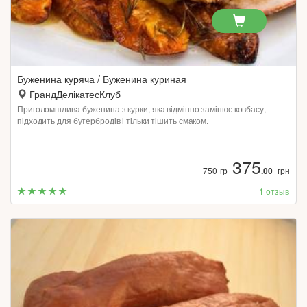
Буженина куряча / Буженина куриная
ГрандДелікатесКлуб
Приголомшлива буженина з курки, яка відмінно замінює ковбасу,
підходить для бутербродів і тільки тішить смаком.
375
750 гр
.00
грн
1 отзыв