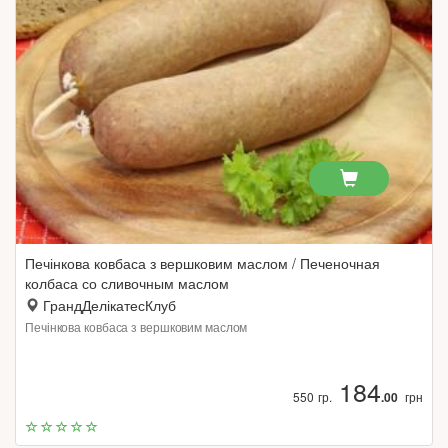
Печінкова ковбаса з вершковим маслом / Печеночная
колбаса со сливочным маслом
ГрандДелікатесКлуб
Печінкова ковбаса з вершковим маслом
184
550 гр.
.00
грн