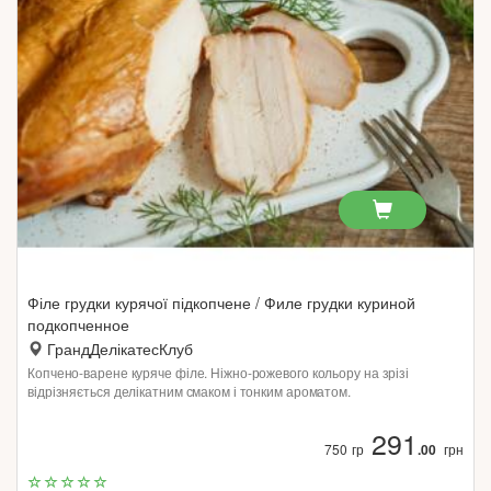
Філе грудки курячої підкопчене / Филе грудки куриной
подкопченное
ГрандДелікатесКлуб
Копчено-варене куряче філе. Ніжно-рожевого кольору на зрізі
відрізняється делікатним смаком і тонким ароматом.
291
750 гр
.00
грн