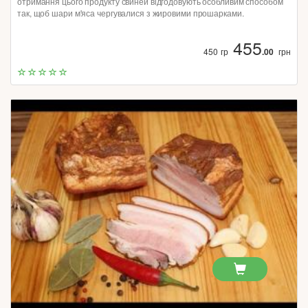
отримання цього продукту свиней відгодовують особливим способом
так, щоб шари м'яса чергувалися з жировими прошарками.
455
450 гр
.00
грн