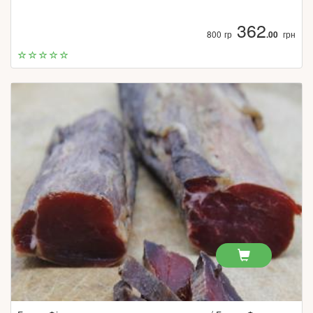
362
800 гр
.00
грн