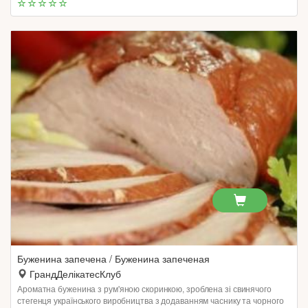
Буженина запечена / Буженина запеченая
ГрандДелікатесКлуб
Ароматна буженина з рум'яною скоринкою, зроблена зі свинячого
стегенця українського виробництва з додаванням часнику та чорного