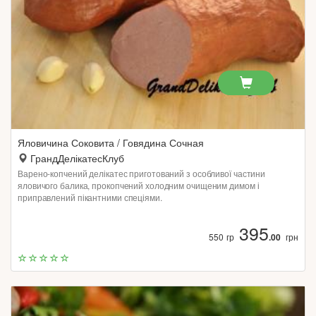
Яловичина Соковита / Говядина Сочная
ГрандДелікатесКлуб
Варено-копчений делікатес приготований з особливої ​​частини
яловичого балика, прокопчений холодним очищеним димом і
приправлений пікантними спеціями.
395
550 гр
.00
грн