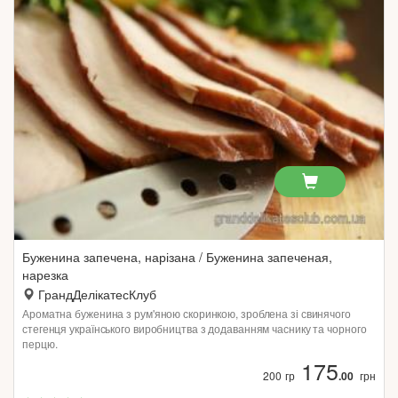
Буженина запечена, нарізана / Буженина запеченая,
нарезка
ГрандДелікатесКлуб
Ароматна буженина з рум'яною скоринкою, зроблена зі свинячого
стегенця українського виробництва з додаванням часнику та чорного
перцю.
175
200 гр
.00
грн