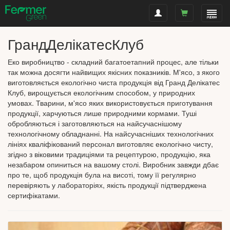
ГрандДелікатесКлуб
Еко виробництво - складний багатоетапний процес, але тільки
так можна досягти найвищих якісних показників. М'ясо, з якого
виготовляється екологічно чиста продукція від Гранд Делікатес
Клуб, вирощується екологічним способом, у природних
умовах. Тварини, м'ясо яких використовується приготування
продукції, харчуються лише природними кормами. Туші
обробляються і заготовляються на найсучаснішому
технологічному обладнанні. На найсучасніших технологічних
лініях кваліфікований персонал виготовляє екологічно чисту,
згідно з віковими традиціями та рецептурою, продукцію, яка
незабаром опиниться на вашому столі. Виробник завжди дбає
про те, щоб продукція була на висоті, тому її регулярно
перевіряють у лабораторіях, якість продукції підтверджена
сертифікатами.