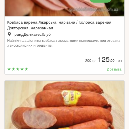
Ковбаса варена Лікарська, нарізана / Колбаса вареная
Докторская, нарезанная
ГрандДелікатесКлуб
Найніжніша дієтична ковбаса з ароматними прянощами, приготована
з високоякісних інгредієнтів.
125
200 гр
.00
грн
2 отзыва