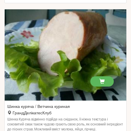
Шинка куряча / Ветчина куриная
ГрандДелікатесКлуб
Шинка Куряча відмінно підійде на сніданок, її ніжна текстура і
соковитий смак також чудово грають свою роль, як основний інгредієнт
до пісних страв. Можливий вміст молока, яйця, гірчиці.