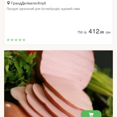
ГрандДелікатесКлуб
Продукт ідеальний для бутербродів, чудовий смак
412
750 гр
.00
грн