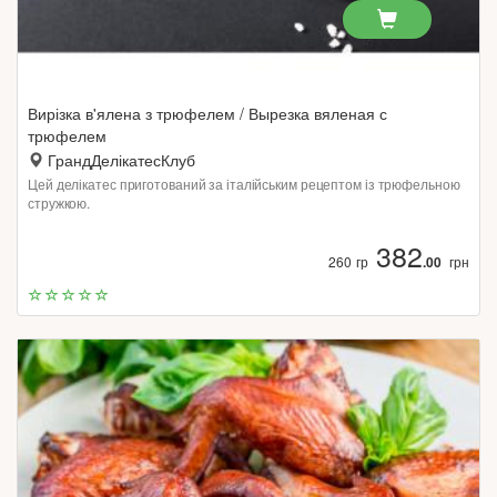
Вирізка в'ялена з трюфелем / Вырезка вяленая с
трюфелем
ГрандДелікатесКлуб
Цей делікатес приготований за італійським рецептом із трюфельною
стружкою.
382
260 гр
.00
грн