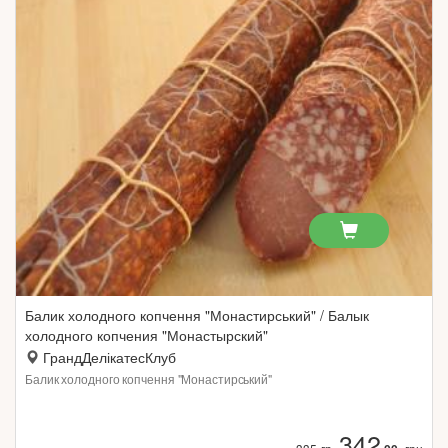
Балик холодного копчення "Монастирський" / Балык
холодного копчения "Монастырский"
ГрандДелікатесКлуб
Балик холодного копчення "Монастирський"
342