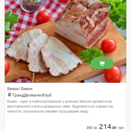
Бекон/ Бекон
ГрандДелікатесКлуб
Бекон - один із найпопулярніших у кулінарії м'ясних делікатесів,
виготовлений із м'яса домашньої свині. Відрізняється соковитою
м'якоттю, пронизаною рівними прошарками жиру.
214
350 гр
.00
грн