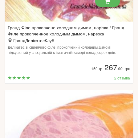
Гранд-Філе прокопчене холодним димом, нарізка / Гранд-
Филе прокопченное холодным дымом, нарезка
ГрандДелікатесКлуб
Делікатес зі свинячого філе, прокопчений холодним димом і
підсушений у спеціальній кліматичній камері понад сорок днів.
267
150 гр
.00
грн
2 отзыва