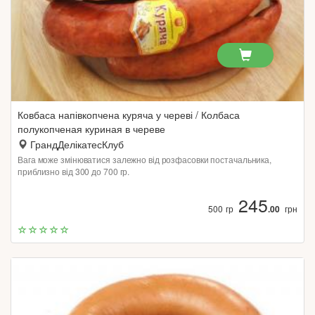
Ковбаса напівкопчена куряча у череві / Колбаса
полукопченая куриная в череве
ГрандДелікатесКлуб
Вага може змінюватися залежно від розфасовки постачальника,
приблизно від 300 до 700 гр.
245
500 гр
.00
грн