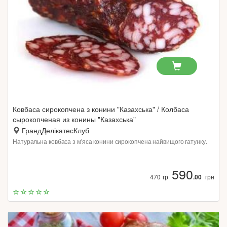
Ковбаса сирокопчена з конини "Казахська" / Колбаса
сырокопченая из конины "Казахська"
ГрандДелікатесКлуб
Натуральна ковбаса з м'яса конини сирокопчена найвищого гатунку.
590
470 гр
.00
грн