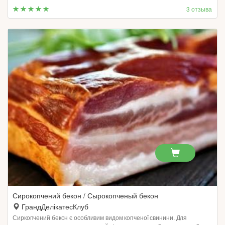
3 отзыва
Сирокопчений бекон / Сырокопченый бекон
ГрандДелікатесКлуб
Сиркопчений бекон є особливим видом копченої свинини. Для