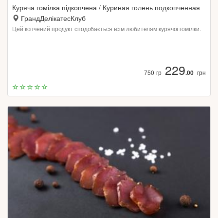
Куряча гомілка підкопчена / Куриная голень подкопченная
ГрандДелікатесКлуб
Цей копчений продукт сподобається всім любителям курячої гомілки.
229
750 гр
.00
грн