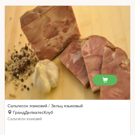
Сальтисон язиковий / Зельц языковый
ГрандДелікатесКлуб
Сальтисон язиковий