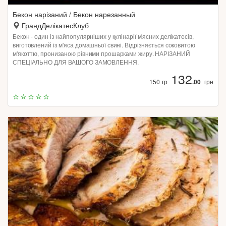
Бекон нарізаний / Бекон нарезанный
ГрандДелікатесКлуб
Бекон - один із найпопулярніших у кулінарії м'ясних делікатесів,
виготовлений із м'яса домашньої свині. Відрізняється соковитою
м'якоттю, пронизаною рівними прошарками жиру. НАРІЗАНИЙ
СПЕЦІАЛЬНО ДЛЯ ВАШОГО ЗАМОВЛЕННЯ.
132
150 гр
.00
грн