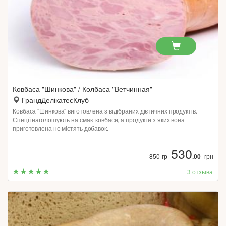
Ковбаса "Шинкова" / Колбаса "Ветчинная"
ГрандДелікатесКлуб
Ковбаса "Шинкова" виготовлена з відібраних дієтичних продуктів.
Спеції наголошують на смакі ковбаси, а продукти з яких вона
приготовлена не містять добавок.
530
850 гр
.00
грн
3 отзыва