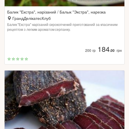
Балик "Екстра", нарізаний / Балык "Экстра", нарезка
ГрандДелікатесКлуб
Балик "Екстра" нарізаний сирокопчений приготований за класичним
рецептом з легким ароматом серпанку.
184
200 гр
.00
грн