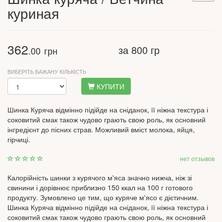
куриная
362
за 800 гр
.00
грн
ВИБЕРІТЬ БАЖАНУ КІЛЬКІСТЬ
КУПИТИ
Шинка Куряча відмінно підійде на сніданок, її ніжна текстура і
соковитий смак також чудово грають свою роль, як основний
інгредієнт до пісних страв. Можливий вміст молока, яйця,
гірчиці.
нет отзывов
Калорійність шинки з курячого м'яса значно нижча, ніж зі
свинини і дорівнює приблизно 150 ккал на 100 г готового
продукту. Зумовлено це тим, що куряче м'ясо є дієтичним.
Шинка Куряча відмінно підійде на сніданок, її ніжна текстура і
соковитий смак також чудово грають свою роль, як основний