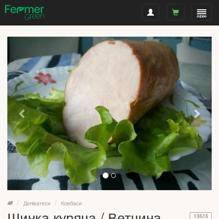
Делікатеси
Ковбаси
Шинка куряча / Ветчина
13515