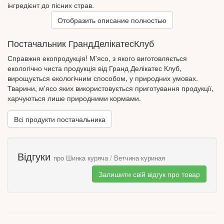
інгредієнт до пісних страв.
У 100 г продукту входить
Отобразить описание полностью
білок 14г, жир 12г, 168ккал/703кДж.
Постачальник ГрандДелікатесКлуб
Справжня екопродукція! М'ясо, з якого виготовляється
екологічно чиста продукція від Гранд Делікатес Клуб,
вирощується екологічним способом, у природних умовах.
Тварини, м'ясо яких використовується приготування продукції,
харчуються лише природними кормами.
Всі продукти постачальника
Відгуки
про Шинка куряча / Ветчина куриная
Залишити свій відгук про товар