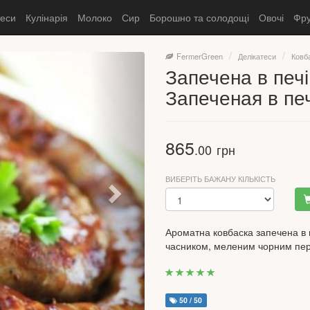
теси
Кулінарія
Молоко
Сир
Борошно та солодощі
Овочі
Фру
FermerGreen
Делікатеси
Ковб
Запечена в печ
Запеченая в пе
865
.00
грн
ВИБЕРІТЬ БАЖАНУ КІЛЬКІСТЬ
Ароматна ковбаска запечена в п
часником, меленим чорним пер
50 / 50