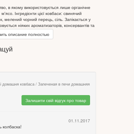
во, в якому використовується лише органічне
 м'ясо. Інгредієнти цієї ковбаси: свинячий
к, мелений чорний перець, сіль. Запікається у
овується ніяких ароматизаторів, консервантів та
". Кіровоградська область.
ить описание полностью
ацуй
чі домашня ковбаса / Запеченая в печи домашняя
Залишити свій відгук про товар
01.11.2017
 колбаска!