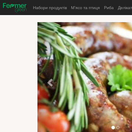
Набори продуктів
М'ясо та птиця
Риба
Деліка