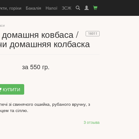
кти, горіхи
Бакалія
Напої
ЗСЖ
аси
і домашня ковбаса /
16011
чи домашняя колбаска
за 550 гр.
КУПИТИ
ечі зі свинячого ошийка, рубаного вручну, з
цем та сіллю.
3 отзыва