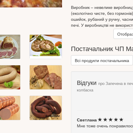
Виробник – невелике виробницт
(екологічно чисте, без гормонів)
ошийок, рубаний у ручну, часни
печі. У виробництві не використ
барвників! Виробник: ПП "Мацуй
Отобраз
Постачальник ЧП М
Всі продукти постачальника
Відгуки
про Запечена в пе
колбаска
Светлана
Мне тоже очень понравилось