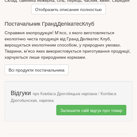
Склад: свинина нежирна, сіль, перець, часник, кмин. Середня
вага одиниці – 350-400 гр.
Отобразить описание полностью
Постачальник ГрандДелікатесКлуб
Справжня екопродукція! М'ясо, з якого виготовляється
екологічно чиста продукція від Гранд Делікатес Клуб,
вирощується екологічним способом, у природних умовах.
Тварини, м'ясо яких використовується приготування продукції,
харчуються лише природними кормами.
Всі продукти постачальника
Відгуки
про Ковбаса Дрогобицька нарізана / Колбаса
Дрогобычская, нарезка
Залишити свій відгук про товар