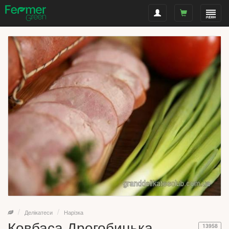
Делікатеси
Нарізка
Ковбаса Дрогобицька
13958