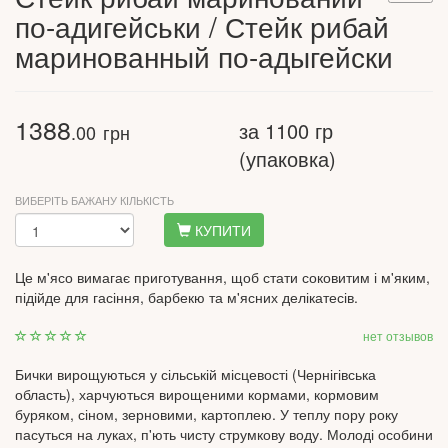
по-адигейськи / Стейк рибай
маринованный по-адыгейски
1388
за 1100 гр
.00
грн
(упаковка)
ВИБЕРІТЬ БАЖАНУ КІЛЬКІСТЬ
КУПИТИ
Це м'ясо вимагає приготування, щоб стати соковитим і м'яким,
підійде для гасіння, барбекю та м'ясних делікатесів.
нет отзывов
Бички вирощуються у сільській місцевості (Чернігівська
область), харчуються вирощеними кормами, кормовим
буряком, сіном, зерновими, картоплею. У теплу пору року
пасуться на луках, п'ють чисту струмкову воду. Молоді особини