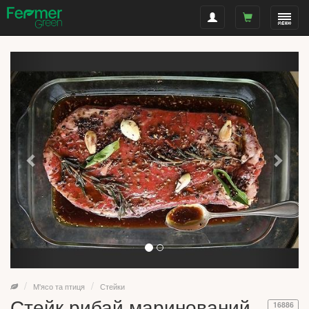
М'ясо та птиця
Стейки
Стейк рибай маринований
16886