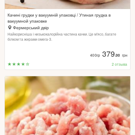
Качині грудки у вакуумній упаковці / Утиная грудка в
вакуумной упаковке
Фермерський двір
Найкорисніша і низькокалорійна частина качки. Це м'ясо, багате
білком та жирами омега-3.
379
400гр
.00
грн
2 отзыва