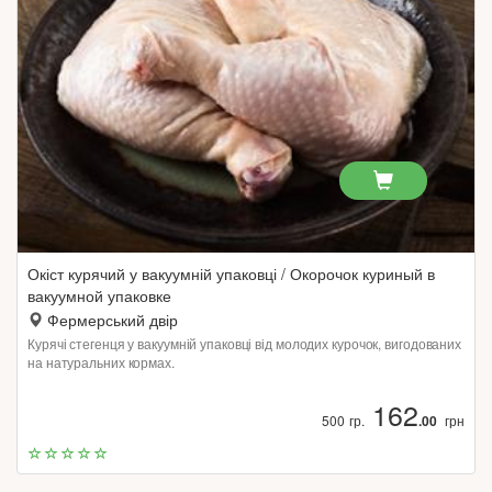
Окіст курячий у вакуумній упаковці / Окорочок куриный в
вакуумной упаковке
Фермерський двір
Курячі стегенця у вакуумній упаковці від молодих курочок, вигодованих
на натуральних кормах.
162
500 гр.
.00
грн