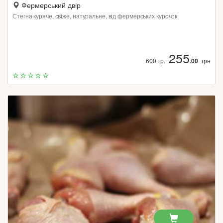
Фермерський двір
Стегна куряче, свіже, натуральне, від фермерських курочок.
255
600 гр.
.00
грн