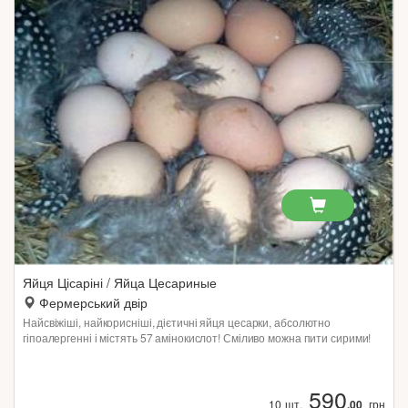
Яйця Цісаріні / Яйца Цесариные
Фермерський двір
Найсвіжіші, найкорисніші, дієтичні яйця цесарки, абсолютно
гіпоалергенні і містять 57 амінокислот! Сміливо можна пити сирими!
590
10 шт.
.00
грн