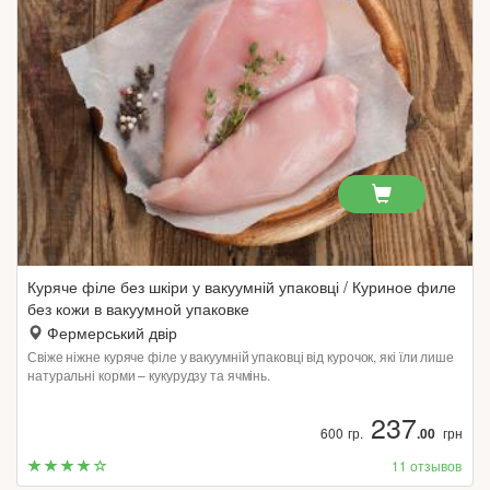
Куряче філе без шкіри у вакуумній упаковці / Куриное филе
без кожи в вакуумной упаковке
Фермерський двір
Свіже ніжне куряче філе у вакуумній упаковці від курочок, які їли лише
натуральні корми – кукурудзу та ячмінь.
237
600 гр.
.00
грн
11 отзывов