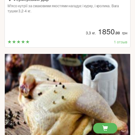
М'ясо нутрії за смаковими якостями нагадує і курку, і кролика. Вага
тушки 3,2-4 кг.
1850
3,3 кг.
.00
грн
1 отзыв