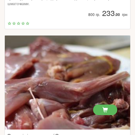
шматочками.
233
800 гр.
.00
грн