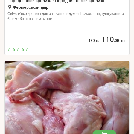
Передні ніжки кролика / Передние ножки кролика
Фермерський двір
Свіже м'ясо кролика для запікання в духовці, смаження, тушкування з
білим або червоним вином.
110
180 гр
.00
грн