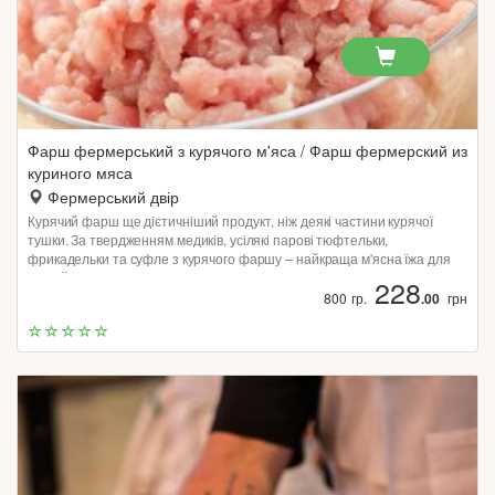
Фарш фермерський з курячого м'яса / Фарш фермерский из
куриного мяса
Фермерський двір
Курячий фарш ще дієтичніший продукт, ніж деякі частини курячої
тушки. За твердженням медиків, усілякі парові тюфтельки,
фрикадельки та суфле з курячого фаршу – найкраща м'ясна їжа для
людей після тяжкої хвороби або охочих схуднути.
228
800 гр.
.00
грн