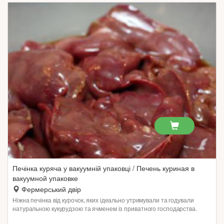
Печінка куряча у вакуумній упаковці / Печень куриная в
вакуумной упаковке
Фермерський двір
Ніжна печінка від курочок, яких ідеально утримували та годували
натуральною кукурудзою та ячменем із приватного господарства.