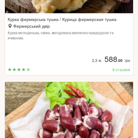
Курка фермерська тушка / Курица фермерская тушка
Фермерський двір
Курка молоденька, свіжа, вигодована виключно кукурудзою та
ячменем.
588
2,3 кг.
.00
грн
9 отзывов