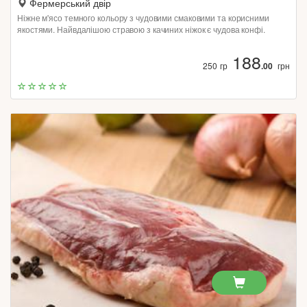
Фермерський двір
Ніжне м'ясо темного кольору з чудовими смаковими та корисними
якостями. Найвдалішою стравою з качиних ніжок є чудова конфі.
188
250 гр
.00
грн