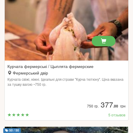
Курчата фермерські / Цыплята фермерские
Фермерський двір
Курчата свіжі, ніжні. Ідеальні для страви "Курча тютюну". Ціна вказана
за тушку вагою ~750 гр.
377
750 гр.
.00
грн
5 отзывов
50 / 50