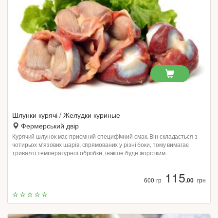
Шлунки курячі / Желудки куриные
Фермерський двір
Курячий шлунок має приємний специфічний смак. Він складається з
чотирьох м'язових шарів, спрямованих у різні боки, тому вимагає
тривалої температурної обробки, інакше буде жорстким.
115
600 гр
.00
грн