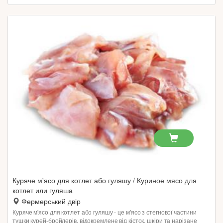
Куряче м'ясо для котлет або гуляшу / Куриное мясо для
котлет или гуляша
Фермерський двір
Куряче м'ясо для котлет або гуляшу - це м'ясо з стегнової частини
тушки курей-бройлерів, відокремлене від кісток, шкіри та нарізане