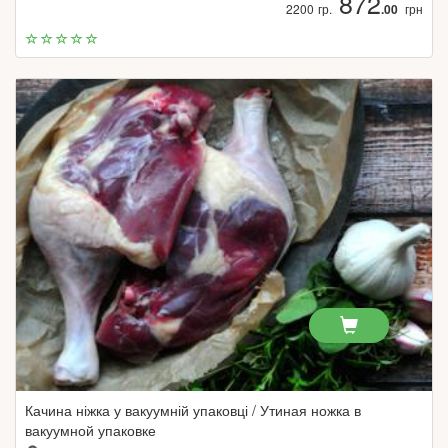
872
2200 гр.
.00
грн
Качина ніжка у вакуумній упаковці / Утиная ножка в
вакуумной упаковке