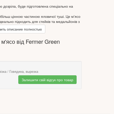
тю дозріла, буде підготовлена спеціально на
йбільш цінною частиною яловичої туші. Це м'ясо
ідеально підходить для стейків та медальйонів з
ть їх з різним ступенем прожарювання – від
ить описание полностью
сті. Крім того, з яловичої вирізки готують
 у духовці з різними спеціями, смажать шашлики,
м'ясо від Fermer Green‎
штекси та ін.
иться в районі нирок поруч із хребтом і
чно не несе жодних навантажень. У зв'язку з цим
 найсмачніше м'ясо.
ізка / Говядина, вырезка
Залишити свій відгук про товар