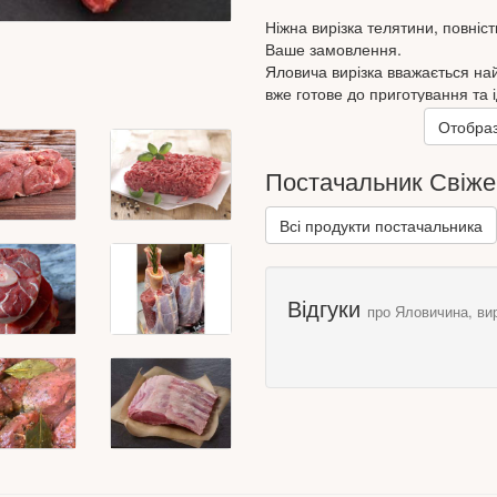
Ніжна вирізка телятини, повніс
Ваше замовлення.
Яловича вирізка вважається на
вже готове до приготування та 
різноманітними соусами. Готую
Отобраз
м'ясо з кров'ю до повної готовно
в'ялену бастурму, її запікають
Постачальник Свіже 
роблять відбивні, ростбіфи, біф
Всі продукти постачальника
Цікаво знати, що вирізка знаход
протягом життя тварини практи
яловича вирізка - найніжніше і
Відгуки
про Яловичина, вир