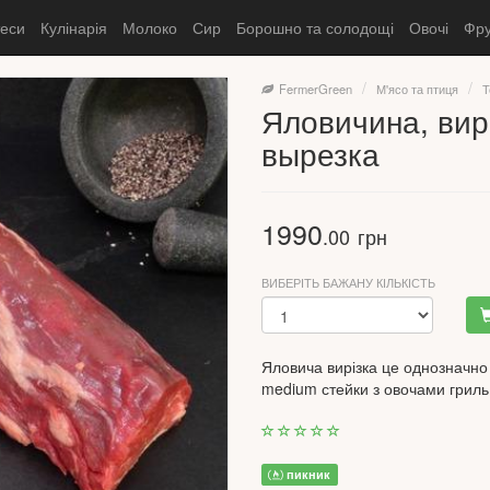
теси
Кулінарія
Молоко
Сир
Борошно та солодощі
Овочі
Фру
FermerGreen
М'ясо та птиця
Т
Яловичина, вирі
вырезка
1990
.00
грн
ВИБЕРІТЬ БАЖАНУ КІЛЬКІСТЬ
Яловича вирізка це однозначно 
medium стейки з овочами гриль. 
пикник