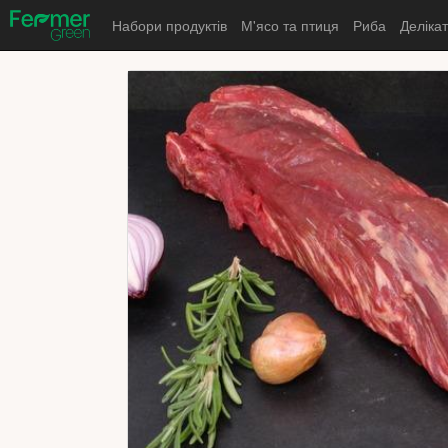
Набори продуктів
М'ясо та птиця
Риба
Деліка