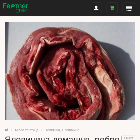
М'ясо та птиця
Телятина, Яловичина
Яловичина домашня, ребро
14082