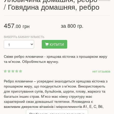
/ Говядина домашняя, ребро
457
за 800 гр.
.00
грн
ВИБЕРІТЬ БАЖАНУ КІЛЬКІСТЬ
КУПИТИ
Свіже ребро яловичини - хрящова кісточка з прошарком жиру
та м'ясом. Обробляється вручну.
нет отзывов
Ребро яловичини – усередині знаходиться хрящова кісточка з
прошарком жиру, що поєднується з м'ясом. Використовують
для приготування супів, бульйонів, шурпи, плову, жаркого та
багатьох інших страв. М'ясо має ніжну структуру має
характерний смак домашньої телятини. Яловидина є
важливим джерелом вітамінів і мікроелементів A1, E, C, B6,
B12, PP, B1, натрію, калію, магнію, фосфору, заліза, міді,