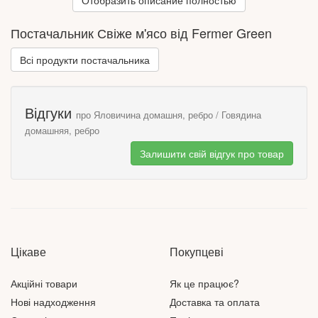
Отобразить описание полностью
цинку, кобальту та ін. , а також містить велику кількість
фосфору, який необхідний для побудови та зміцнення
Постачальник Свіже м'ясо від Fermer Green‎
м'язової, кісткової та нервової тканин. Постачальник – "Свіже
м'ясо" – вирощує своїх тварин у екологічно чистих районах
Всі продукти постачальника
Полтавської та Черкаської області.
Відгуки
про Яловичина домашня, ребро / Говядина
домашняя, ребро
Залишити свій відгук про товар
Цікаве
Покупцеві
Акційні товари
Як це працює?
Нові надходження
Доставка та оплата