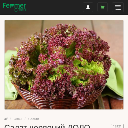
Овочі
Салати
Салат червоний ЛОЛО
12421