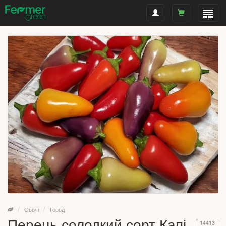
Овочі
Город
Перець солодкий сорт Капі,
14413