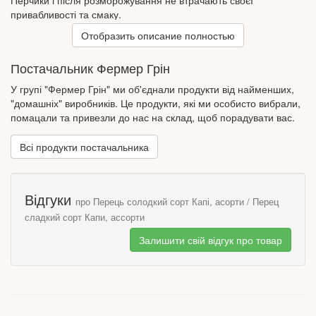
Перчики і після розморожування не втрачають своєї
привабливості та смаку.
Отобразить описание полностью
Але головною перевагою хибної багатонасінної ягоди завжди і
надалі є високий вміст вітаміну С, навіть більше, ніж у
Постачальник Фермер Грін
цитрусових.
У групі "Фермер Грін" ми об'єднали продукти від найменших,
"домашніх" виробників. Це продукти, які ми особисто вибрали,
помацали та привезли до нас на склад, щоб порадувати вас.
Всі продукти постачальника
Відгуки
про Перець солодкий сорт Капі, асорти / Перец
сладкий сорт Капи, ассорти
Залишити свій відгук про товар