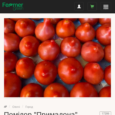
Овочі
Город
Помідор "Примадона"
17286