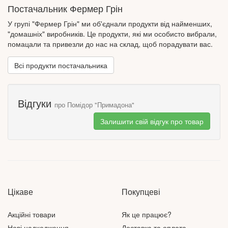
протираковим засобом, що доведено науково. Крім того, у
Постачальник Фермер Грін
помідорах міститься гормон радості серотонін - чудовий
помічник у боротьбі з депресією, що покращує настрій. Ще
У групі "Фермер Грін" ми об'єднали продукти від найменших,
помідори добре впливають на роботу кишечника та
"домашніх" виробників. Це продукти, які ми особисто вибрали,
кровоносної системи. При вирощуванні помідорів, як і інших
помацали та привезли до нас на склад, щоб порадувати вас.
овочів, на «Маминій грядці» дотримуються всіх принципів
органічного землеробства. Цікавий факт – найбільший у світі
Всі продукти постачальника
помідор, вагою 2,9 кг, виростили у штаті Вісконсін у США.
Відгуки
про Помідор "Примадона"
Залишити свій відгук про товар
Цікаве
Покупцеві
Акційні товари
Як це працює?
Нові надходження
Доставка та оплата