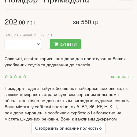
202
за 550 гр
.00
грн
ВИБЕРІТЬ БАЖАНУ КІЛЬКІСТЬ
КУПИТИ
Соковиті, свіжі та корисні помідори для приготування Ваших
улюблених соусів та додавання до салатів.
нет отзывов
Помідори - одні з найулюбленіших і найкорисніших овочів, які
завжди прикрасять страви чудовим червоним кольором і
абсолютно точно не дозволять їм виглядати нудними. сендвічі.
Вони містять у собі такі вітаміни, як A, B2, B6, PP, E, К. Ці
помідори вирощені з особливою турботою і абсолютно не
містять шкідливих речовин. Вони є важливим джерелом
лікопіну – це дуже потужний антиоксидант, який при термічній
Отобразить описание полностью
обробці лише посилює свої корисні властивості. Лікопін є