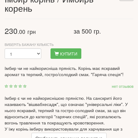
корень
230
за 500 гр.
.00
грн
ВИБЕРІТЬ БАЖАНУ КІЛЬКІСТЬ
КУПИТИ
Імбир чи не найкорисніша пряність. Корінь має яскравий
аромат та терпкий, гостро/солодкий смак. "Гаряча спеція"!
нет отзывов
Імбир є чи не найкориснішою пряністю. На санскриті його
називають "вішвабхесадж", що означає "універсальні ліки". У
нього яскравий, терпкий та гостро-солодкий смак, за що він
відноситься до категорії "гарячих спецій", які розпалюють
вогонь травлення та покращують кровотворення.
У їжу корінь імбиру використовували для харчування ще з
давніх часів. Імбир – вишуканий делікатес, який додає
Отобразить описание полностью