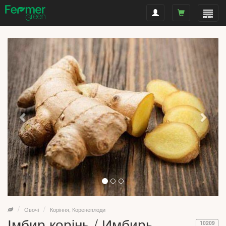
Овочі
Коріння, Коренеплоди
Імбир корінь / Имбирь
10209