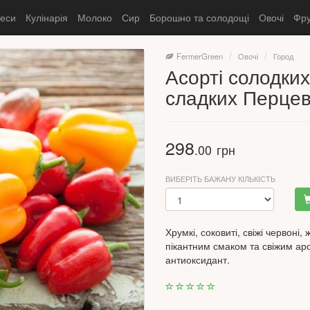
теси
Кулінарія
Молоко
Сир
Борошно та солодощі
Овочі
Фру
FermerGreen
Овочі
Город
Асорті солодких
сладких Перце
298
.00
грн
ВИБЕРІТЬ БАЖАНУ КІЛЬКІСТЬ
Хрумкі, соковиті, свіжі червоні,
пікантним смаком та свіжим ар
антиоксидант.