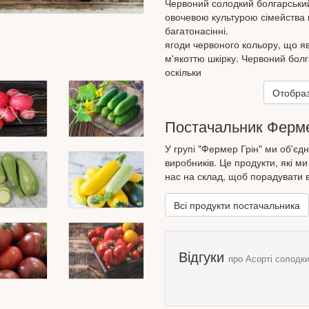
Червоний солодкий болгарський
овочевою культурою сімейства п
багатонасінні.
ягоди червоного кольору, що я
м'якоттю шкірку. Червоний болг
оскільки
у ньому міститься найбільше цук
Отобраз
хрумка м'якоть і свіжий ніжний 
років тому жителям Південної т
Постачальник Ферме
Центральної Америки. Солодкий
отримав
У групі "Фермер Грін" ми об'єд
Найбільшого поширення всіх ко
виробників. Це продукти, які м
розводити в промислових масшта
нас на склад, щоб порадувати 
овочевого перцю дуже висока, 
цукру та 1,5% білка. Він є чемп
Всі продукти постачальника
серед овочів за вмістом вітамін
450 мг% та провітаміну А (20 мг
30-60 г свіжого перцю задоволе
У складі мікроелементів сполуки
Відгуки
про Асорті солодки
трохи менше міді, марганцю, з
полівітамінну дію, покращує
травлення та збуджує апетит. Ві
цукру, має кровотворний та су