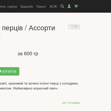
кти, горіхи
Бакалія
Напої
ЗСЖ
 перців / Ассорти
11770
в
за 600 гр
КУПИТИ
 жовті, оранжеві та зелені осінні перці з солодким,
оматом. Неймовірно корисний овоч-
нет отзывов