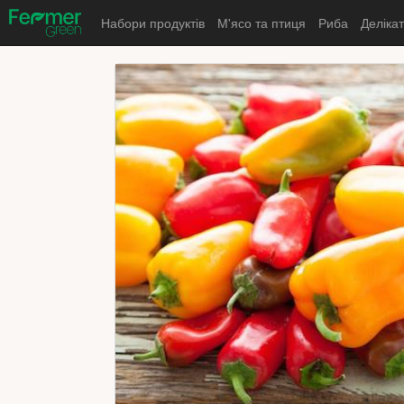
Набори продуктів
М'ясо та птиця
Риба
Деліка