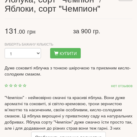
Яблоки, сорт "Чемпион"
131
за 900 гр.
.00
грн
ВИБЕРІТЬ БАЖАНУ КІЛЬКІСТЬ
КУПИТИ
Дуже соковиті яблучка з тонкою шкірочкою та приємним кисло-
солодким смаком.
нет отзывов
"Чемпіон" - неймовірно смачні та красиві яблука. Вони дуже
ароматні та соковиті, зі світло-кремовою, трохи зернистою
м'якоттю та насиченим, своїм особливим, кисло-солодким
смаком. Ці яблука вирощені у приватному саду на натуральних
добривах. Яблука сорту "Чемпіон" дуже смачно їсти просто так,
але і для додавання до різних страв вони теж гарні. З них
можна зробити корисний сік, додати в домашні десерти -