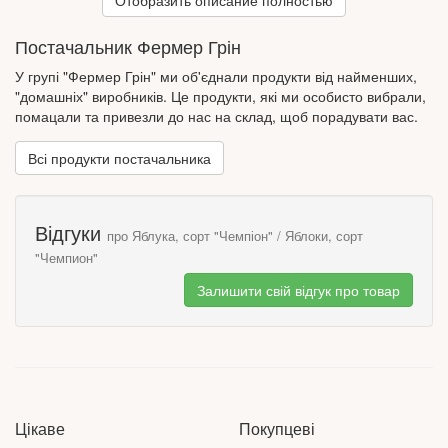
Отобразить описание полностью
шарлотку, джеми, оладки. Ще можна нарізати їх шматочками і
додати горіхи, корицю та мед – буде дуже смачно та корисно!
Постачальник Фермер Грін
У яблуках містяться вітаміни З, В1, В2, Р, Е, і навіть
мікроелементи - марганець, калій і кальцій. Вони корисні для
У групі "Фермер Грін" ми об'єднали продукти від найменших,
профілактики онкологічних захворювань і покращують
"домашніх" виробників. Це продукти, які ми особисто вибрали,
зовнішній вигляд, продовжуючи молодість за рахунок пектинів,
помацали та привезли до нас на склад, щоб порадувати вас.
що знаходяться в них. Корисно знати, що найкраще їсти
яблука неочищеними, тому що в їхній шкірці багато клітковини,
Всі продукти постачальника
необхідної для гарного травлення.
Відгуки
про Яблука, сорт "Чемпіон" / Яблоки, сорт
"Чемпион"
Залишити свій відгук про товар
Цікаве
Покупцеві