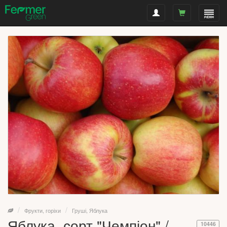
Фрукти, горіхи
Груші, Яблука
Яблука, сорт "Чемпіон" /
10446