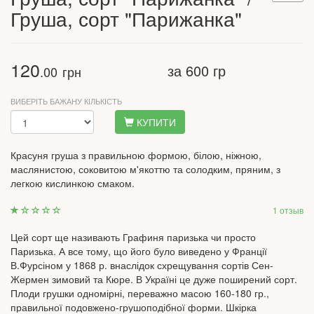
Груша, сорт "Парижанка"
120
за 600 гр
.00
грн
ВИБЕРІТЬ БАЖАНУ КІЛЬКІСТЬ
КУПИТИ
Красуня груша з правильною формою, білою, ніжною,
маслянистою, соковитою м'якоттю та солодким, пряним, з
легкою кислинкою смаком.
1 отзыв
Цей сорт ще називають Графиня паризька чи просто
Паризька. А все тому, що його було виведено у Франції
В.Фурсіном у 1868 р. внаслідок схрещування сортів Сен-
Жермен зимовий та Кюре. В Україні це дуже поширений сорт.
Плоди грушки одномірні, переважно масою 160-180 гр.,
правильної подовжено-грушоподібної форми. Шкірка