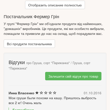
слабодушна, товста і щільна, зеленувато-жовто-сіра з
Отобразить описание полностью
крапками, прожилками і цятками, розкиданими по всьому
плоду. При дозріванні вона світлішає і стає зеленувато-жовтою,
Постачальник Фермер Грін
а іржаві ділянки набувають червоно-бурого відтінку. М'якуш
білий, ніжний, маслянистий і соковитий, солодкий з легкою
У групі "Фермер Грін" ми об'єднали продукти від найменших,
кислинкою, пряний - одним словом смак відмінний!
"домашніх" виробників. Це продукти, які ми особисто вибрали,
помацали та привезли до нас на склад, щоб порадувати вас.
Всі продукти постачальника
Відгуки
про Груша, сорт "Парижанка" / Груша, сорт
"Парижанка"
Залишити свій відгук про товар
Инна Власенко
01.10.2016
Мои груши были похожи на кашу. Пришлось выбрость
все 2 кг! Очень жаль