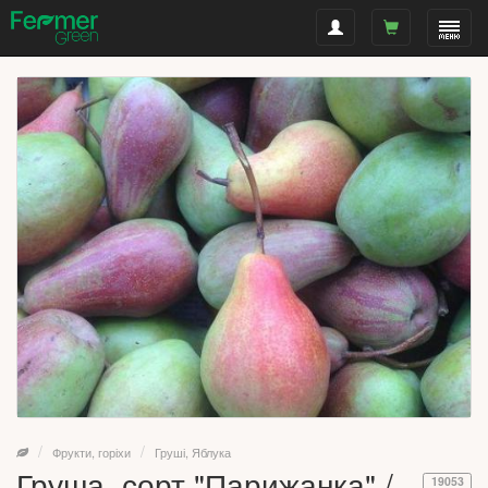
Фрукти, горіхи
Груші, Яблука
Груша, сорт "Парижанка" /
19053