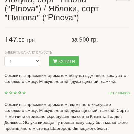
("Pinova") / Яблоки, сорт
"Пинова" ("Pinova")
147
за 900 гр.
.00
грн
ВИБЕРІТЬ БАЖАНУ КІЛЬКІСТЬ
КУПИТИ
Соковиті, з приємним ароматом яблучка відмінного кислувато-
солодкого смаку. М'якуш жовтий і дуже щільний, ламкий.
нет отзывов
Соковиті, з приємним ароматом, відмінного кислувато
солодкого смаку. М'якуш жовтий, дуже щільний, ламкий. Сорт з
Німеччини отримано схрещуванням сортів Клівія та Голден
Делішес. Яблука вирощені у приватному саду біля маленького
провінційного містечка Шаргород, Вінницької області.