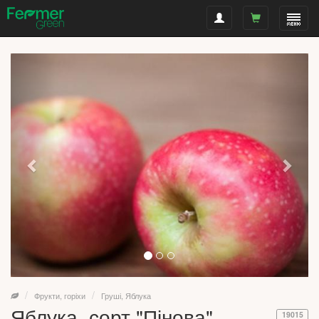
Фрукти, горіхи
Груші, Яблука
Яблука, сорт "Пінова"
19015