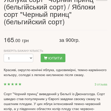
(бельгійський сорт) / Яблоки
сорт "Черный принц"
(бельгийский сорт)
165
за 900гр.
.00
грн
ВИБЕРІТЬ БАЖАНУ КІЛЬКІСТЬ
КУПИТИ
Красиві, округло-конічні яблука, одновимірні, темно-кармінного
кольору, солодкі з легкою кислинкою після смаку.
3 отзыва
Сорт "Чорний принц" виведений у Бельгії із Джонаголда. Сорт
швидко став популярним у Європі завдяки своєму смаку та
ошатним плодам. У цих яблук інтенсивний темно-червоний
колір, а у південних областях колір плоду стає червоно-