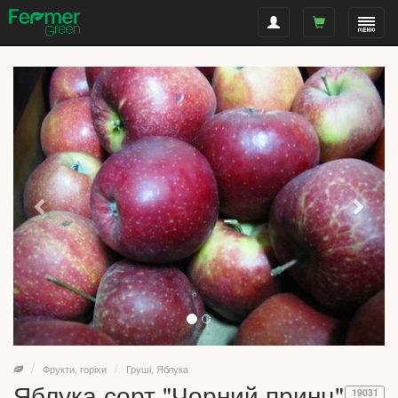
Фрукти, горіхи
Груші, Яблука
Яблука сорт "Чорний принц"
19031