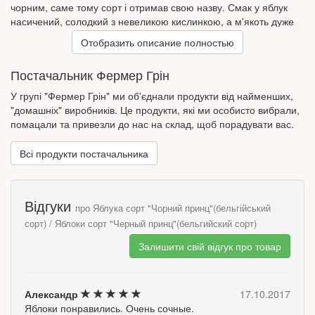
чорним, саме тому сорт і отримав свою назву. Смак у яблук
насичений, солодкий з невеликою кислинкою, а м'якоть дуже
соковита, хрумка і дрібнозерниста. Цей сорт хороший у
Отобразить описание полностью
свіжому вигляді, у випічці, салатах та інших стравах.
Постачальник Фермер Грін
У групі "Фермер Грін" ми об'єднали продукти від найменших,
"домашніх" виробників. Це продукти, які ми особисто вибрали,
помацали та привезли до нас на склад, щоб порадувати вас.
Всі продукти постачальника
Відгуки
про Яблука сорт "Чорний принц"(бельгійський
сорт) / Яблоки сорт "Черный принц"(бельгийский сорт)
Залишити свій відгук про товар
Александр
17.10.2017
Яблоки понравились. Очень сочные.