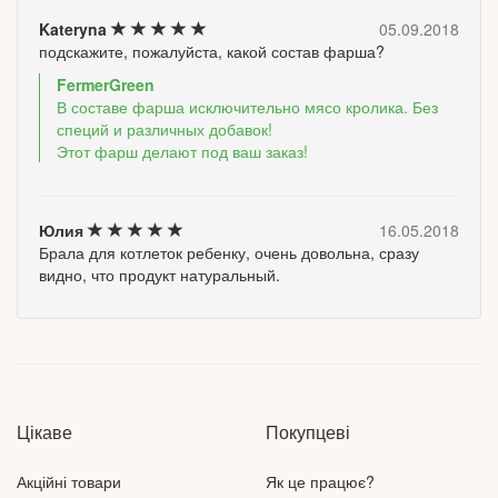
Kateryna
05.09.2018
✅ Fermer Green рекомендує
подскажите, пожалуйста, какой состав фарша?
Щоб котлети залишилися соковитими, додайте до фаршу
FermerGreen
дрібно нарізану цибулю та трохи вершкового масла або
В составе фарша исключительно мясо кролика. Без
вершків. Не вимішуйте масу надто довго й готуйте на
специй и различных добавок!
помірному вогні.
Этот фарш делают под ваш заказ!
✅ Характеристики
Юлия
16.05.2018
Тип продукту — фарш
Брала для котлеток ребенку, очень довольна, сразу
Сировина — м’ясо кролика
видно, что продукт натуральный.
Формат — готовий до приготування
Стан — охолоджений продукт
✅Призначення — котлети, тефтелі, фрикадельки, начинки
Цікаве
Покупцеві
Акційні товари
Як це працює?