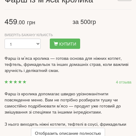
459
за 500гр
.00
грн
ВИБЕРІТЬ БАЖАНУ КІЛЬКІСТЬ
КУПИТИ
Фарш із м’яса кролика — готова основа для ніжних котлет,
тефтель, фрикадельок та інших домашніх страв, коли важливі
зручність і делікатний смак.
4 отзыва
Фарш із кролика допомагає швидко урізноманітнити
повсякденне меню. Вам не потрібно розбирати тушку чи
самостійно подрібнювати м’ясо — продукт уже готовий до
змішування зі спеціями та іншими інгредієнтами.
З нього виходять ніжні котлети, тефтелі в соусі, фрикадельки
для супу, биточки, начинка для овочів або домашніх пирогів.
Отобразить описание полностью