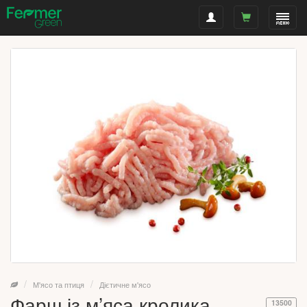
М'ясо та птиця
Дієтичне м'ясо
Фарш із м’яса кролика
13500