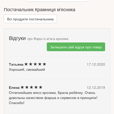
М’який смак добре поєднується з цибулею, зеленню,
вершками, грибами, томатами та легкими прянощами.
Постачальник Крамниця м'ясника
Це практичний формат для сімейної кухні: один продукт дає
Всі продукти постачальника
багато варіантів страв і скорочує час підготовки.
✅Fermer Green дбайливо пакує та доставляє фарш, щоб
домашня їжа була простішою у приготуванні.
Відгуки
про Фарш із м’яса кролика
✅ Чому варто обрати
Залишити свій відгук про товар
Повністю готовий до приготування
Не потрібно подрібнювати м’ясо самостійно
Татьяна
17.12.2020
Універсальна основа для багатьох страв
Хороший, свежайший
Ніжний делікатний смак
Зручний варіант для сімейного меню
✅ Найкраще підходить для
Елена
12.12.2019
Отличнейшее мясо кролика. Брала ребёнку. Очень
Котлети та биточки
довольны качеством фарша и сервисом в принципе!
Тефтелі й фрикадельки
Спасибо!
Начинки для овочів і запіканок
Домашні пироги та рулети