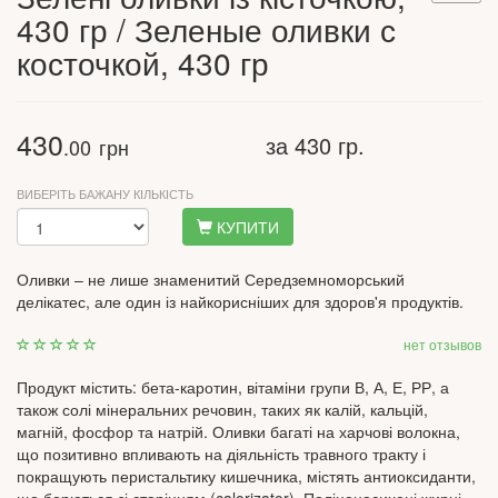
430 гр / Зеленые оливки с
косточкой, 430 гр
430
за 430 гр.
.00
грн
ВИБЕРІТЬ БАЖАНУ КІЛЬКІСТЬ
КУПИТИ
Оливки – не лише знаменитий Середземноморський
делікатес, але один із найкорисніших для здоров'я продуктів.
нет отзывов
Продукт містить: бета-каротин, вітаміни групи В, А, Е, РР, а
також солі мінеральних речовин, таких як калій, кальцій,
магній, фосфор та натрій. Оливки багаті на харчові волокна,
що позитивно впливають на діяльність травного тракту і
покращують перистальтику кишечника, містять антиоксиданти,