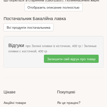
що борються зі старінням (calorizator). Поліненасичені жирні
кислоти знижують рівень глюкози в крові, зменшують
Отобразить описание полностью
утворення тромбів та зберігають еластичність стінок судин.
Оливки прийнято вживати як самостійну страву як холодну
Постачальник Бакалійна лавка
закуску, доповнення до салатів, піцу, пасту, їх додають у гарячі
страви, солянки, соуси та використовують як смачну прикрасу
Всі продукти постачальника
страв.
Відгуки
про Зелені оливки із кісточкою, 430 гр / Зеленые
оливки с косточкой, 430 гр
Залишити свій відгук про товар
Цікаве
Покупцеві
Акційні товари
Як це працює?