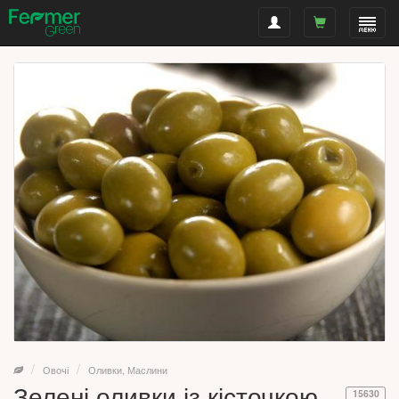
Овочі
Оливки, Маслини
Зелені оливки із кісточкою,
15630