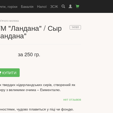
кти, горіхи
Бакалія
Напої
ЗСЖ
в'ячого молока
М "Ландана" / Сыр
14181
Ландана"
за 250 гр.
КУПИТИ
 твердих нідерландських сирів, створений як
иру з великими очима – Емменталю.
нет отзывов
ностями, чудово плавиться у піці чи фондю.