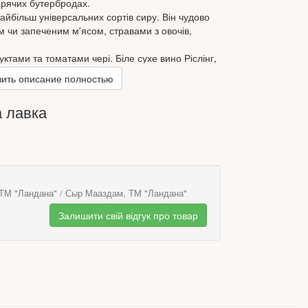
арячих бутербродах.
йбільш універсальних сортів сиру. Він чудово
 чи запеченим м'ясом, стравами з овочів,
ктами та томатами чері. Біле сухе вино Ріслінг,
иром Маасдам.
ить описание полностью
 лавка
овині -45%
оров'яче з використанням закваски
козгортаючого сичужного ферменту тваринного
ТМ "Ландана" / Сыр Мааздам, ТМ "Ландана"
 1535 кДж/360 ккал.
Залишити свій відгук про товар