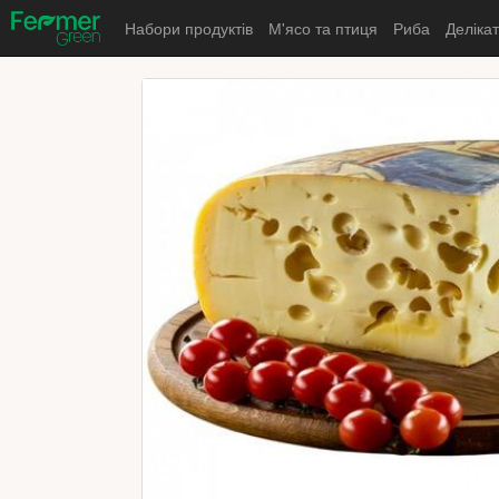
Набори продуктів
М'ясо та птиця
Риба
Деліка