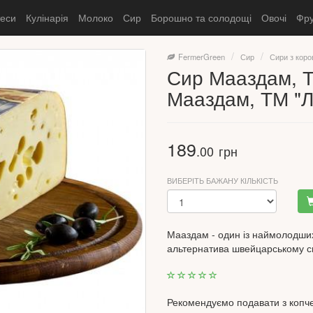
теси
Кулінарія
Молоко
Сир
Борошно та солодощі
Овочі
Фру
FermerGreen
Сир
Сири з коро
Сир Мааздам, Т
Мааздам, ТМ "
189
.00
грн
ВИБЕРІТЬ БАЖАНУ КІЛЬКІСТЬ
Мааздам - один із наймолодших
альтернатива швейцарському с
Рекомендуємо подавати з копче