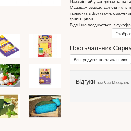
Незамінний у сендвічах та на г
Мааздам вважається одним із на
гармонує з фруктами, смаженим
грибів, риби.
Відмінно поєднується із сухофру
Соаве - ідеальний варіант із с
Отобраз
Термін дозрівання – 12 місяців
Постачальник Сирна
Масова частка жиру в сухій реч
Країна: Нідерланди
Всі продукти постачальника
Склад: молоко пастеризоване к
молочнокислих бактерій, моло
походження, сіль харчова.
Відгуки
про Сир Мааздам, 
Енергетична цінність на 100 гр: