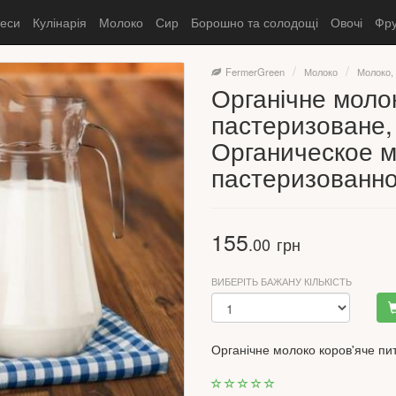
теси
Кулінарія
Молоко
Сир
Борошно та солодощі
Овочі
Фру
FermerGreen
Молоко
Молоко,
Органічне моло
пастеризоване, 
Органическое м
пастеризованно
155
.00
грн
ВИБЕРІТЬ БАЖАНУ КІЛЬКІСТЬ
Органічне молоко коров'яче пи