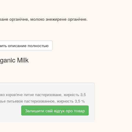
ране органічне, молоко знежирене органічне.
ить описание полностью
 продукту: білків 2.9г; жирів 3,5 г; вуглеводів
anic Milk
сть) 100 г продукту: 259 кДж (62ккал)
урі 4±2°С у герметично закритій упаковці.
ко коров'яче питне пастеризоване, жирність 3,5
вье питьевое пастеризованное, жирность 3,5 %
Залишити свій відгук про товар