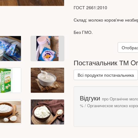
ГОСТ 2661:2010
Склад: молоко коров'яче незби
Без ГМО.
Маса нетто: 1000г-15г
Отобраз
Поживна (харчова) цінність 100 г
Постачальник ТМ Org
4,7г.
Енергетична цінність (калорійні
Всі продукти постачальника
Умови зберігання: при температ
Відгуки
про Органічне моло
% / Органическое молоко коро