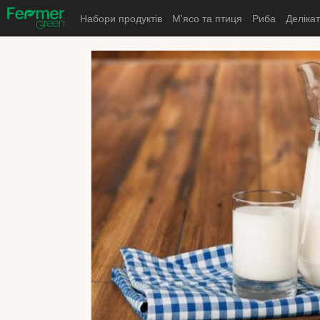
Набори продуктів
М'ясо та птиця
Риба
Деліка