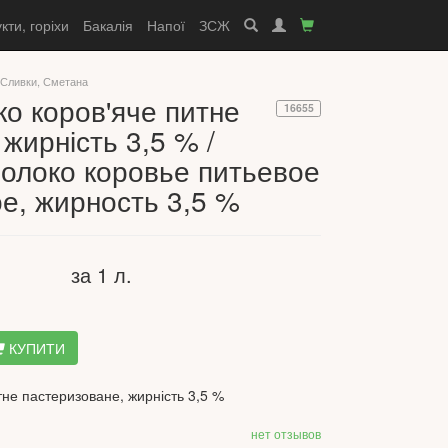
кти, горіхи
Бакалія
Напої
ЗСЖ
 Сливки, Сметана
ко коров'яче питне
16655
жирність 3,5 % /
олоко коровье питьевое
е, жирность 3,5 %
за 1 л.
КУПИТИ
тне пастеризоване, жирність 3,5 %
нет отзывов