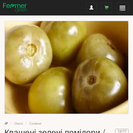
Овочі
Соління
Квашені зелені помідори /
13177