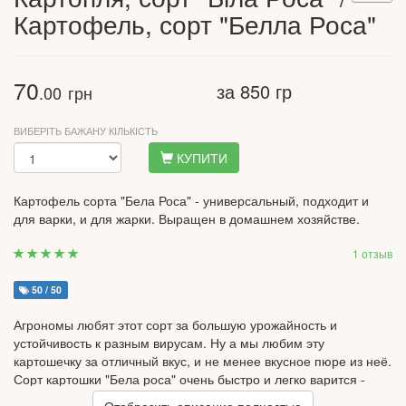
Картофель, сорт "Белла Роса"
70
за 850 гр
.00
грн
ВИБЕРІТЬ БАЖАНУ КІЛЬКІСТЬ
КУПИТИ
Картофель сорта "Бела Роса" - универсальный, подходит и
для варки, и для жарки. Выращен в домашнем хозяйстве.
1 отзыв
50 / 50
Агрономы любят этот сорт за большую урожайность и
устойчивость к разным вирусам. Ну а мы любим эту
картошечку за отличный вкус, и не менее вкусное пюре из неё.
Сорт картошки "Бела роса" очень быстро и легко варится -
хватит и 5 минут. Потому советуем её для пюре или крем-