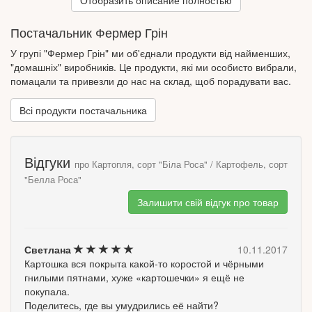
Отобразить описание полностью
супов.
Постачальник Фермер Грін
У групі "Фермер Грін" ми об'єднали продукти від найменших,
"домашніх" виробників. Це продукти, які ми особисто вибрали,
помацали та привезли до нас на склад, щоб порадувати вас.
Всі продукти постачальника
Відгуки
про Картопля, сорт "Біла Роса" / Картофель, сорт
"Белла Роса"
Залишити свій відгук про товар
Светлана
10.11.2017
Картошка вся покрыта какой-то коростой и чёрными
гнилыми пятнами, хуже «картошечки» я ещё не
покупала.
Поделитесь, где вы умудрились её найти?