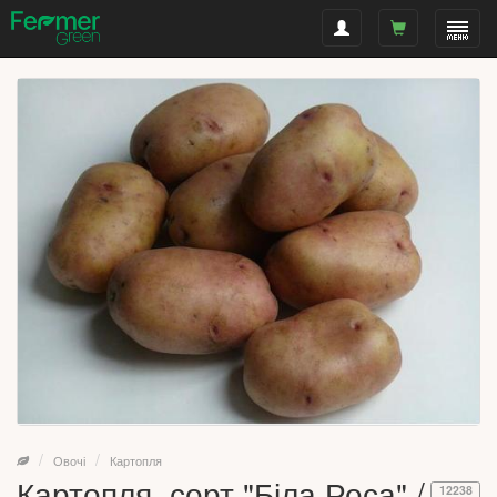
Овочі
Картопля
Картопля, сорт "Біла Роса" /
12238