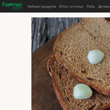
Набори продуктів
М'ясо та птиця
Риба
Деліка