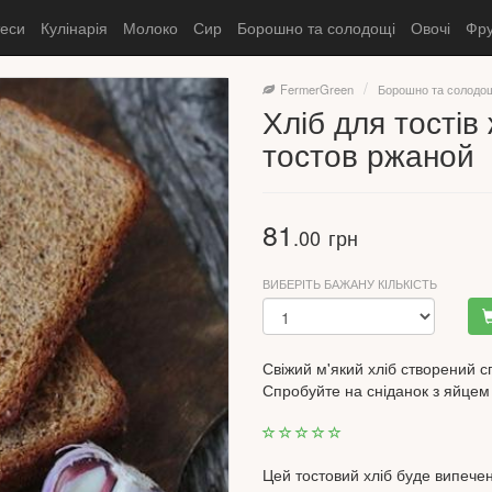
теси
Кулінарія
Молоко
Сир
Борошно та солодощі
Овочі
Фру
FermerGreen
Борошно та солодо
Хліб для тостів
тостов ржаной
81
.00
грн
ВИБЕРІТЬ БАЖАНУ КІЛЬКІСТЬ
Свіжий м'який хліб створений с
Спробуйте на сніданок з яйцем 
Цей тостовий хліб буде випече