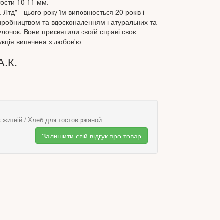
тости 10-11 мм.
 Лтд" - цього року їм виповнюється 20 років і
виробництвом та вдосконаленням натуральних та
улочок. Вони присвятили своїй справі своє
укція випечена з любов'ю.
А.К.
в житній / Хлеб для тостов ржаной
Залишити свій відгук про товар