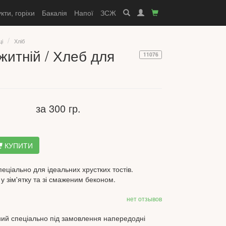
кти, горіхи
Бакалія
Напої
ЗСЖ
щі
Хліб
 житній / Хлеб для
11076
за 300 гр.
КУПИТИ
пеціально для ідеальних хрустких тостів.
у зім'ятку та зі смаженим беконом.
нет отзывов
ний спеціально під замовлення напередодні