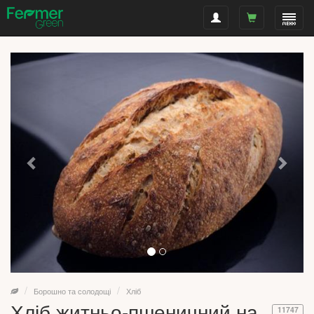
Борошно та солодощі
Хліб
Хліб житньо-пшеничний на
11747