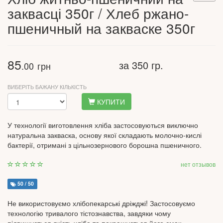
заквасці 350г / Хлеб ржано-
пшеничный на закваске 350г
85
за 350 гр.
.00
грн
ВИБЕРІТЬ БАЖАНУ КІЛЬКІСТЬ
КУПИТИ
У технології виготовлення хліба застосовуються виключно
натуральна закваска, основу якої складають молочно-кислі
бактерії, отримані з цільнозернового борошна пшеничного.
нет отзывов
50 / 50
Не використовуємо хлібопекарські дріжджі! Застосовуємо
технологію тривалого тістознавства, завдяки чому
підвищується якість хліба та покращується його смак.