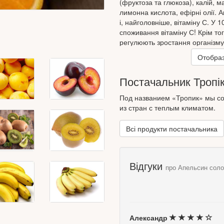
(фруктоза та глюкоза), калій, ма
лимонна кислота, ефірні олії. А
і, найголовніше, вітаміну С. У 
споживання вітаміну С! Крім то
регулюють зростання організму
покращує апетит, зміцнює імун
Отобраз
рекомендується для профілактик
синдромі хронічної втоми. Апе
Постачальник Тропі
діабет.
Апельсин допомагає утримувати 
Под названием «Тропик» мы со
тих, хто п'є молоко.
из стран с теплым климатом.
Всі продукти постачальника
Відгуки
про Апельсин соло
Александр