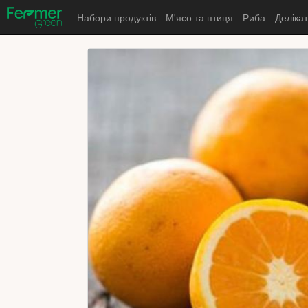
Набори продуктів
М'ясо та птиця
Риба
Деліка