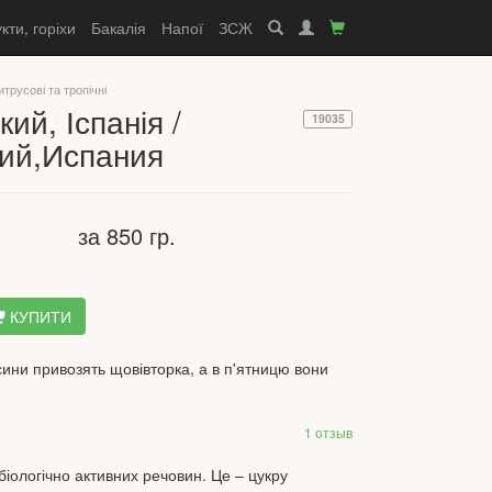
кти, горіхи
Бакалія
Напої
ЗСЖ
итрусові та тропічні
ий, Іспанія /
19035
ий,Испания
за 850 гр.
КУПИТИ
льсини привозять щовівторка, а в п'ятницю вони
1 отзыв
біологічно активних речовин. Це – цукру