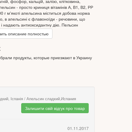
гній, фосфор, кальцій, залізо, клітковина,
пельсин - просто криниця вітамінів А, В1, В2, РР
100 г м'якоті апельсина міститься добова норма
го, в апельсині є флавоноїди - речовини, що
 і надають антиоксидантну дію. Пельсин
ітет, сприяє процесу травлення. Цей цитрусовий
ить описание полностью
и та лікування авітамінозів, показаний при
льсин корисний навіть хворим на цукровий
к
в організмі кальцій, тому він гарна підмога для
брали продукты, которые приезжают в Украину
дкий, Іспанія / Апельсин сладкий,Испания
Залишити свій відгук про товар
01.11.2017