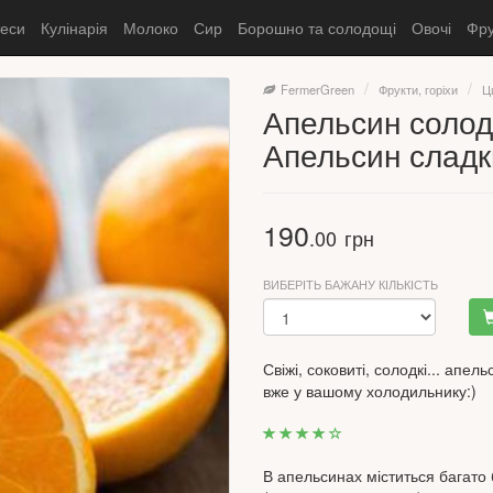
теси
Кулінарія
Молоко
Сир
Борошно та солодощі
Овочі
Фру
FermerGreen
Фрукти, горіхи
Ц
Апельсин солодк
Апельсин сладк
190
.00
грн
ВИБЕРІТЬ БАЖАНУ КІЛЬКІСТЬ
Свіжі, соковиті, солодкі... апе
вже у вашому холодильнику:)
В апельсинах міститься багато 