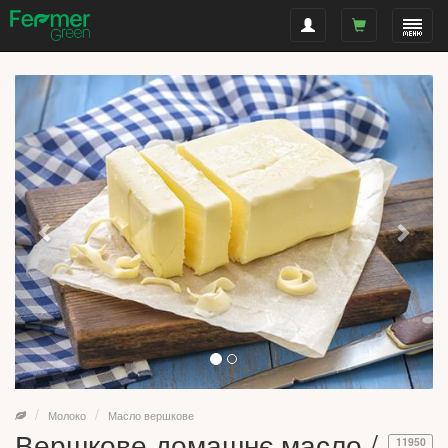
Молоко
Масло вершкове
Вершкове домашнє масло /
11950