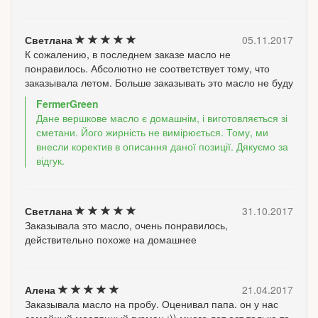
Светлана
05.11.2017
К сожалению, в последнем заказе масло не
понравилось. Абсолютно не соответствует тому, что
заказывала летом. Больше заказывать это масло не буду
FermerGreen
Дане вершкове масло є домашнім, і виготовляється зі
сметани. Його жирність не вимірюється. Тому, ми
внесли коректив в описання даної позиції. Дякуємо за
відгук.
Светлана
31.10.2017
Заказывала это масло, очень понравилось,
действительно похоже на домашнее
Алена
21.04.2017
Заказывала масло на пробу. Оценивал папа. он у нас
семейный маслянный гурман :)) много лет ест только то,