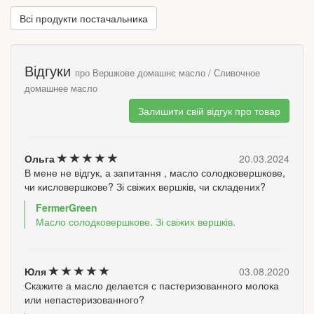
Всі продукти постачальника
Відгуки
про Вершкове домашнє масло / Сливочное
домашнее масло
Залишити свій відгук про товар
Ольга
20.03.2024
В мене не відгук, а запитання , масло солодковершкове,
чи кисловершкове? Зі свіжих вершків, чи складених?
FermerGreen
Масло солодковершкове. Зі свіжих вершків.
Юля
03.08.2020
Скажите а масло делается с пастеризованного молока
или непастеризованного?