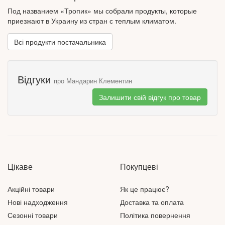
косточки.
Под названием «Тропик» мы собрали продукты, которые
Эти мандарины кушают в сыром виде, но их успешно
приезжают в Украину из стран с теплым климатом.
применяют и для приготовления разных блюд и напитков. Из
них выходят прекрасные торты, десерты, маринады, соусы и
Всі продукти постачальника
очень многое другое.
Интересно знать, что в Англии любят готовить ликер из
клементинов, а еще добавлять его засахаренные плоды в
Відгуки
бренди.
про Мандарин Клементин
Залишити свій відгук про товар
Цікаве
Покупцеві
Акційні товари
Як це працює?
Нові надходження
Доставка та оплата
Сезонні товари
Політика повернення