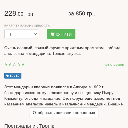
228
за 850 гр..
.00
грн
ВИБЕРІТЬ БАЖАНУ КІЛЬКІСТЬ
КУПИТИ
Очень сладкий, сочный фрукт с приятным ароматом - гибрид
апельсина и мандарина. Тонкая шкурка.
нет отзывов
50 / 50
Этот мандарин впервые появился в Алжире в 1902 г.
благодаря известному селекционеру и свещеннику Пьеру
Клементу, отсюда и название. Этот фрукт еще известнет под
названием апельсин навель и итальянский мандарин. Внешне
он очень похож на мандарин, разница только в окраске - у
Отобразить описание полностью
клементина окрас более яркий, насыщенный темно-
оранжевый. Кожица у него тонкая и блестящая, но достаточно
Постачальник Тропік
крепкая, мякоть очень душистая и сочная. Клементин богат на