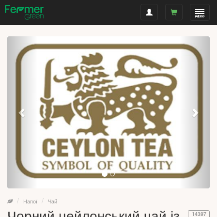
Напої
Чай
Чорний цейлонський чай із
14397