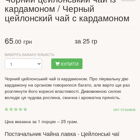
кардамоном / Черный
цейлонский чай с кардамоном
65
за 25 гр
.00
грн
ВИБЕРІТЬ БАЖАНУ КІЛЬКІСТЬ
КУПИТИ
Чорний цейлонський чай із кардамоном. Про лікувальну дію
кардамону на організм говорилося багато, але варто ще раз
розглянути його корисні властивості. Дивовижною силою
володіє ця чудова рослина, смачна і ароматна пряність.
нет отзывов
Ціна вказана за 1 порцію – 25 грам.
Постачальник Чайна лавка - Цейлонські чаї